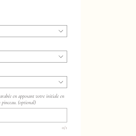
arabée en apposant votre initiale en
u pinceau. (optional)
0/1