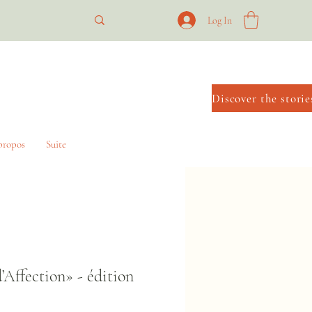
**
Log In
propos
Suite
’Affection» - édition