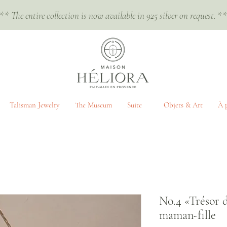
** The entire collection is now available in 925 silver on request.
*
Talisman Jewelry
The Museum
Suite
Objets & Art
À 
No.4 «Trésor d
maman-fille