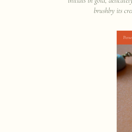
initials in gold, delicate
brush
by its cre
Perso