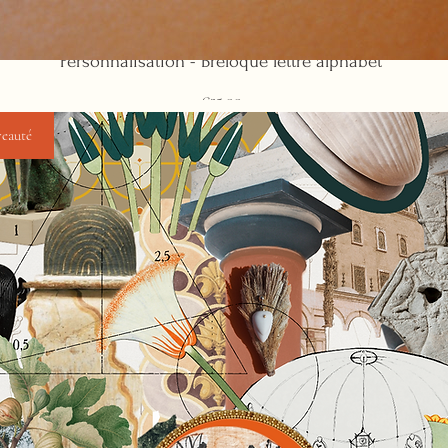
Personnalisation - Breloque lettre alphabet
Price
€25.00
eauté