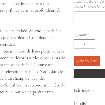
Toute la collection es
ns, mais celle-ci ne peut pas
demande. Merci beauco
s’est enfoncé dans les profondeurs du
le de Scarabées entend le petit âne
Quantity
*
t après ses pleurs. Complètement
 aventures.
 nouent autour de leurs petits ventres
ient été décorés sur les oliviers lors de
Add to Cart
ux patins du petit âne. Comme une
ils élèvent le petit âne Notos dans les
au-delà du champ de lavande.
des Scarabées, ils retrouvent la mère du
Fabrication
oute la journée et qui était très
En séries numérotées
Détails
La créatrice fabriqu