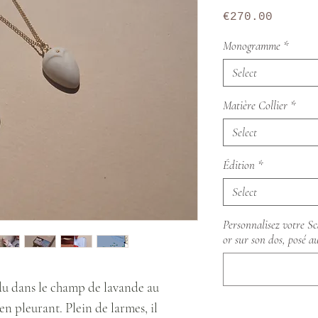
Price
€270.00
Monogramme
*
Select
Matière Collier
*
Select
Édition
*
Select
Personnalisez votre Sc
or sur son dos, posé a
rdu dans le champ de lavande au
en pleurant. Plein de larmes, il