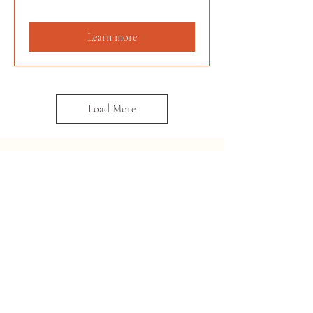
Learn more
Load More
Maison Héliora
Collection
Philosophy
Handmade creation