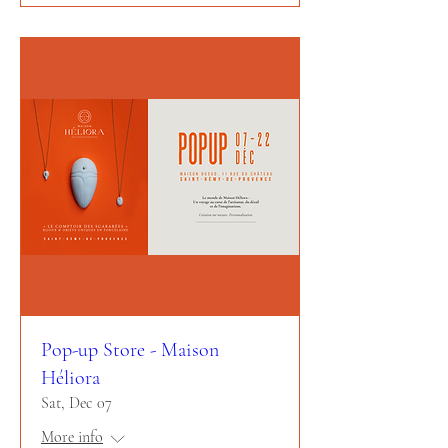
Pop-up Store - Maison
Héliora
Sat, Dec 07
More info