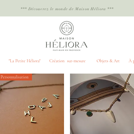
*** Découvrez le monde de Maison Héliora
***
"La Petite Héliora"
Création sur-mesure
Objets & Art
À 
Personnalisation