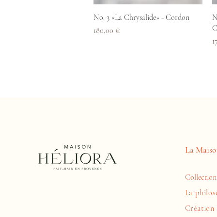
Aperçu rapide
No. 3 «La Chrysalide» - Cordon
N
C
Prix
180,00 €
P
1
La Maiso
Collection
La philos
Création 