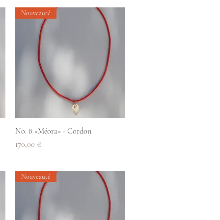
Nouveauté
Aperçu rapide
No. 8 «Méora» - Cordon
Prix
170,00 €
Nouveauté