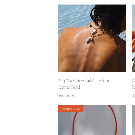
Aperçu rapide
N°3 "La Chrysalide" - Altiora –
N
Iconic Bold
I
Prix
P
390,00 €
3
Nouveauté