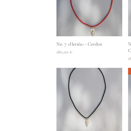
Aperçu rapide
No. 7 «Herséa» - Cordon
N
C
Prix
180,00 €
P
1