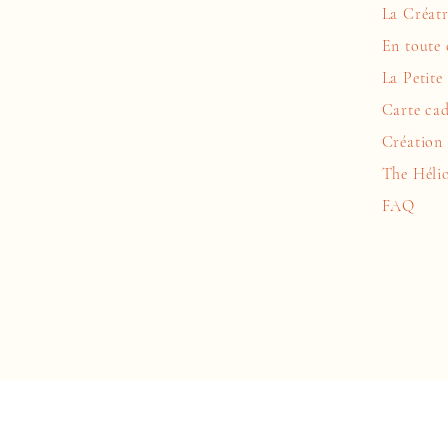
La Créatr
En toute 
La Petite
Carte ca
Création 
The Héli
FAQ