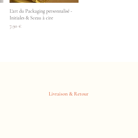
Aperçu rapide
L'art du Packaging personnalisé -
Initiales & Sceau à cire
Prix
7,90 €
Livraison & Retour