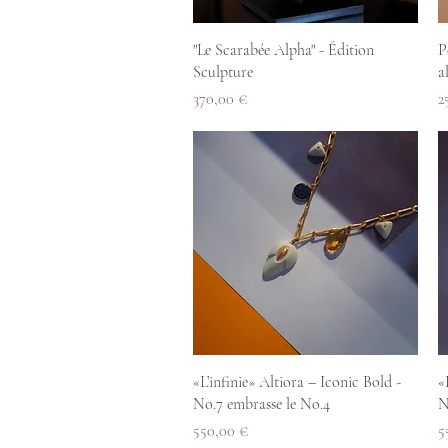
Aperçu rapide
"Le Scarabée Alpha" - Édition
P
Sculpture
a
Prix
P
370,00 €
2
Aperçu rapide
«L’infinie» Altiora – Iconic Bold -
«
No.7 embrasse le No.4
N
Prix
P
550,00 €
5