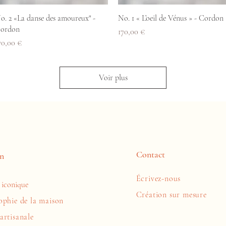
Aperçu rapide
Aperçu rapide
o. 2 «La danse des amoureux" -
No. 1 « L’oeil de Vénus » - Cordon
ordon
Prix
170,00 €
rix
70,00 €
Voir plus
Contact
n
Écrivez-nous
 iconique
Création sur mesure
ophie de la maison
artisanale