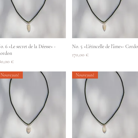
Aperçu rapide
Aperçu rapide
o. 6 «Le secret de la Déesse» -
No. 5 «L’étincelle de l’âme»- Cord
ordon
Prix
170,00 €
rix
80,00 €
Nouveauté
Nouveauté