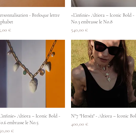
Aperçu rapide
Aperçu rapide
ersonnalisation - Breloque lettre
«L’infinie» Altiora – Iconic Bold -
lphabet
No.3 embrasse le No.8
rix
Prix
5,00 €
540,00 €
Aperçu rapide
Aperçu rapide
L’infinie» Altiora – Iconic Bold -
N°7 "Herséa" - Altiora – Iconic Bo
o.6 embrasse le No.5
Prix
400,00 €
rix
50,00 €