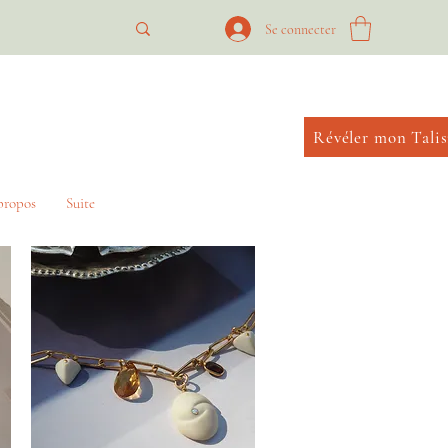
Se connecter
Révéler mon Tali
propos
Suite