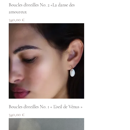
Boucles d'oreilles No. 2 «La danse des
amoureux
Prix
340,00 €
Boucles d'oreilles No. 1 « L’oeil de Vénus »
Prix
340,00 €