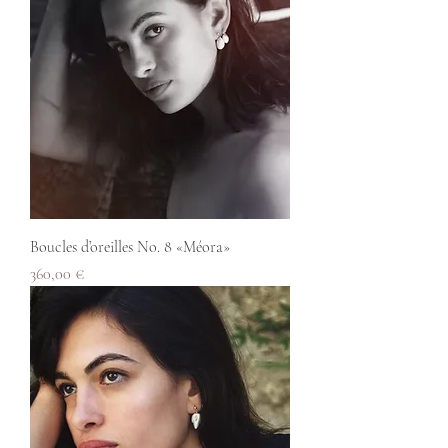
Boucles d’oreilles No. 8 «Méora»
Prix
360,00 €