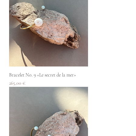
Bracelet No. 9 «Le secret de la mer»
Prix
265,00 €