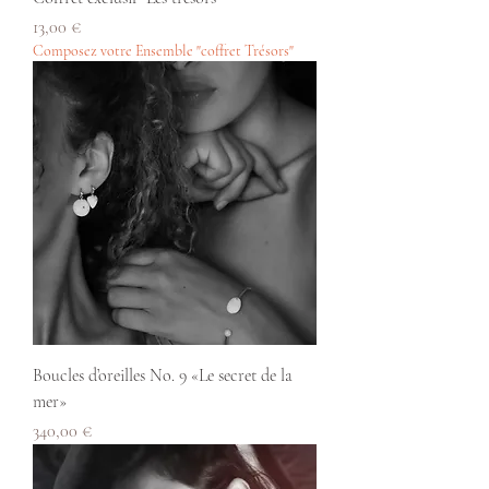
Prix
13,00 €
Composez votre Ensemble "coffret Trésors"
Boucles d’oreilles No. 9 «Le secret de la
mer»
Prix
340,00 €