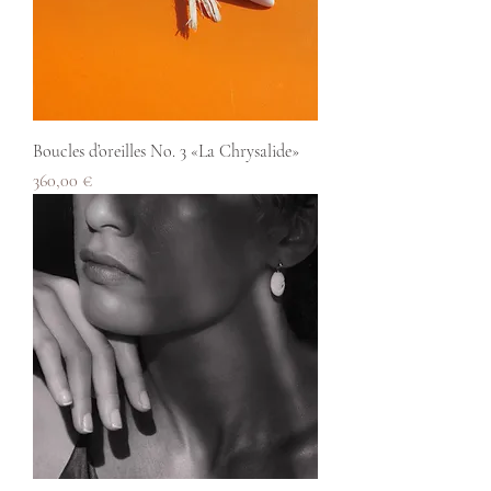
Boucles d’oreilles No. 3 «La Chrysalide»
Prix
360,00 €